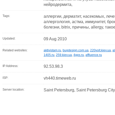
нейродермита,
Tags:
аллергии, дерматит, насекомых, лече
аллергология, астма, иммунитет, бр
болезни, bitrix, причины, allergy, та
Updated:
09 Aug 2010
Related websites:
aktivistam.ru
,
bugdesign.com.ua
,
220volt.kiev.ua
,
a
1405.ru
,
259.kiev.ua
,
4gps.ru
,
affluence.ru
IP Address:
92.53.98.3
ISP:
vh440.timeweb.ru
Server location:
Saint Petersburg, Saint Petersburg Cit