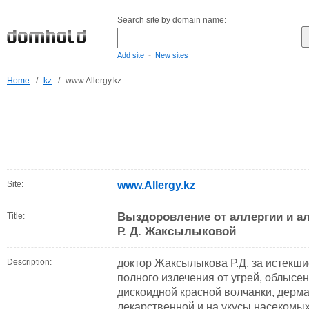
Search site by domain name:
-
Add site
New sites
Home
/
kz
/
www.Allergy.kz
Site:
www.Allergy.kz
Выздоровление от аллергии и а
Title:
Р. Д. Жаксылыковой
Description:
доктор Жаксылыкова Р.Д. за истекши
полного излечения от угрей, облысе
дискоидной красной волчанки, дерма
лекарственной и на укусы насекомых