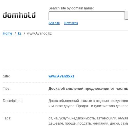
Search site by domain name:
-
Add site
New sites
Home
/
kz
/
www.Avando.kz
Site:
www.Avando.kz
Доска объявлений предложения от частн
Title:
Description:
Доска объявлений , самые выгодные предложени
и многое другое. Продать и купить стало дешев
Tags:
от, на, услуги, недвижимость, автомобили, объяв
дешевле, проще, продать, компаний, доска, сам