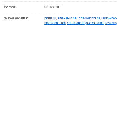
Updated:
03 Dec 2019
Related websites:
pnrus.ru
,
smekalkin.net
,
driadadoors.ru
,
radio-khark
bazarabot.com
,
xn--80apbaggi3cxb.name
,
rostov.k