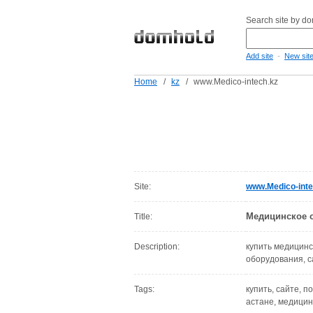
Search site by d
-
Add site
New sit
Home
/
kz
/
www.Medico-intech.kz
Site:
www.Medico-inte
Медицинское о
Title:
Description:
купить медицинс
оборудования, с
Tags:
купить, сайте, п
астане, медицин