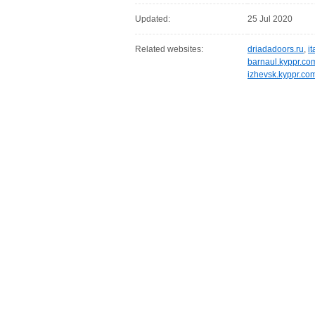
Updated:
25 Jul 2020
Related websites:
driadadoors.ru
,
it
barnaul.kyppr.co
izhevsk.kyppr.co