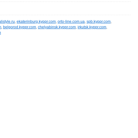
alistyle.ru
,
ekaterinburg.kyppr.com
,
orto-line.com.ua
,
spb.kyppr.com
,
m
,
belgorod.kyppr.com
,
chelyabinsk.kyppr.com
,
irkutsk.kyppr.com
,
m