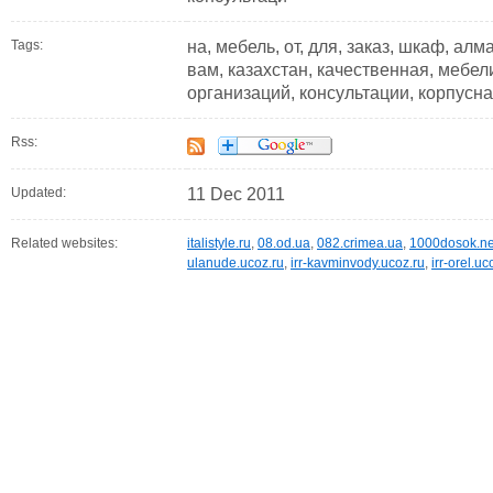
Tags:
на, мебель, от, для, заказ, шкаф, алм
вам, казахстан, качественная, мебели
организаций, консультации, корпусн
Rss:
Updated:
11 Dec 2011
Related websites:
italistyle.ru
,
08.od.ua
,
082.crimea.ua
,
1000dosok.ne
ulanude.ucoz.ru
,
irr-kavminvody.ucoz.ru
,
irr-orel.uc