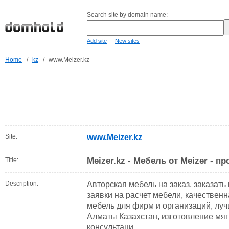
Search site by domain name:
-
Add site
New sites
Home
/
kz
/
www.Meizer.kz
Site:
www.Meizer.kz
Meizer.kz - Мебель от Meizer - п
Title:
Description:
Авторская мебель на заказ, заказать
заявки на расчет мебели, качественн
мебель для фирм и организаций, луч
Алматы Казахстан, изготовление мяг
консультаци